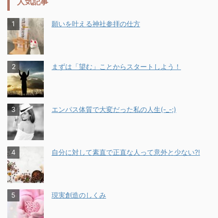
人気記事
願いを叶える神社参拝の仕方
まずは「望む」ことからスタートしよう！
エンパス体質で大変だった私の人生(-_-;)
自分に対して素直で正直な人って意外と少ない⁈
現実創造のしくみ