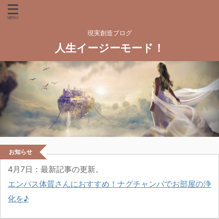
現実創造ブログ
人生イージーモード！
お知らせ
4月7
日：最新記事の更新。
エンパス体質さんにおすすめ！ナグチャンパでお部屋の浄
化を♪