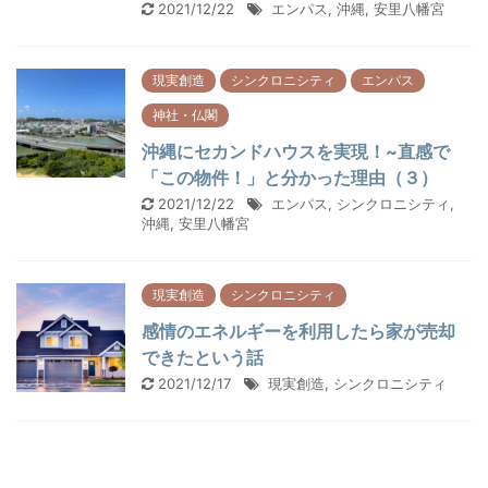
2021/12/22
エンパス
,
沖縄
,
安里八幡宮
現実創造
シンクロニシティ
エンパス
神社・仏閣
沖縄にセカンドハウスを実現！~直感で
「この物件！」と分かった理由（３）
2021/12/22
エンパス
,
シンクロニシティ
,
沖縄
,
安里八幡宮
現実創造
シンクロニシティ
感情のエネルギーを利用したら家が売却
できたという話
2021/12/17
現実創造
,
シンクロニシティ