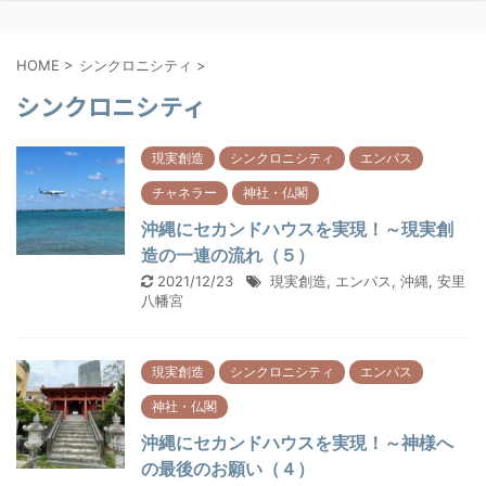
HOME
>
シンクロニシティ
>
シンクロニシティ
現実創造
シンクロニシティ
エンパス
チャネラー
神社・仏閣
沖縄にセカンドハウスを実現！～現実創
造の一連の流れ（５）
2021/12/23
現実創造
,
エンパス
,
沖縄
,
安里
八幡宮
現実創造
シンクロニシティ
エンパス
神社・仏閣
沖縄にセカンドハウスを実現！～神様へ
の最後のお願い（４）