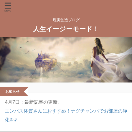
現実創造ブログ
人生イージーモード！
お知らせ
4月7
日：最新記事の更新。
エンパス体質さんにおすすめ！ナグチャンパでお部屋の浄
化を♪